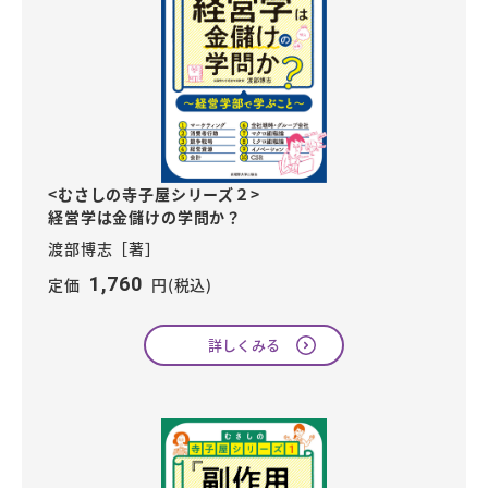
<むさしの寺子屋シリーズ２>
経営学は金儲けの学問か？
渡部博志［著］
1,760
定価
円(税込)
詳しくみる