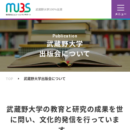
カレ
ショ
Publication
武蔵野大学
出版会について
TOP
武蔵野大学出版会について
武蔵野大学の教育と研究の成果を世
に問い、
文化的発信を行っていま
す。