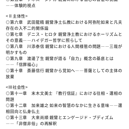
――体験的視点
<Ⅱ主体性>
◎第六章 武田龍精 親鸞浄土仏教における阿弥陀如来と凡夫
存在の入不二的関係論
◎第七章 デニス・ヒロタ 親鸞浄土教におけるホーリズムと
その意義――ハイデガー哲学に照らして
◎第八章 川添泰信 親鸞における人間様態の問題――三哉が
明かすもの
◎第九章 渡邊了生 親鸞が語る「自力」概念の基底とは
――「信罪福心」
◎第十章 斎藤信行 親鸞から覚如へ――菩薩としての主体の
放棄
<Ⅲ社会性>
◎第十一章 末木文美士 『教行信証』における往相・還相の
問題
◎第十二章 加来雄之 如来の智慧のなかに生きる意味――還
相回向と仏身仏土
◎第十三章 大來尚順 親鸞とエンゲージド・ブディズム
――「非僧非俗」の再解釈