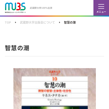
カレ
ショ
TOP
武蔵野大学出版会について
智慧の潮
智慧の潮