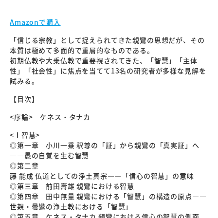
Amazonで購入
「信じる宗教」として捉えられてきた親鸞の思想だが、その
本質は極めて多面的で重層的なものである。
初期仏教や大乗仏教で重要視されてきた、「智慧」「主体
性」「社会性」に焦点を当てて13名の研究者が多様な見解を
試みる。
【目次】
<序論> ケネス・タナカ
<Ⅰ智慧>
◎第一章 小川一乗 釈尊の「証」から親鸞の「真実証」へ
――愚の自覚を生む智慧
◎第二章
藤 能成 仏道としての浄土真宗――「信心の智慧」の意味
◎第三章 前田壽雄 親鸞における智慧
◎第四章 田中無量 親鸞における「智慧」の構造の原点――
世親・曇鸞の浄土教における「智慧」
◎第五章 ケネス・タナカ 親鸞における信心の智慧の側面