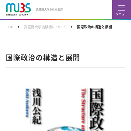
カレ
ショ
TOP
武蔵野大学出版会について
国際政治の構造と展開
国際政治の構造と展開