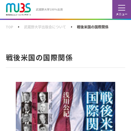
カレ
ショ
TOP
武蔵野大学出版会について
戦後米国の国際関係
戦後米国の国際関係