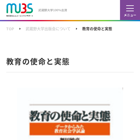
カレ
ショ
TOP
武蔵野大学出版会について
教育の使命と実態
教育の使命と実態