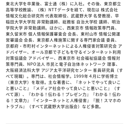
東北大学を卒業後、富士通（株）に入社。その後、東京都立
高等学校教諭、（株）NTTデータを経て、現在は 株式会社
情報文化総合研究所 代表取締役、武蔵野大学 名誉教授、早
稲田大学大学院 非常勤講師、総務省 自治大学校 講師、明治
学院大学 非常勤講師。ほかに、西東京市 情報政策専門員、
東久留米市 個人情報保護審査会 会長、東村山市 情報公開運
営審議会 会長、東京都人権施策に関する専門家会議 委員、
京都府・市町村インターネットによる人権侵害対策研究会 ア
ドバイザー、オール京都で子どもを守るインターネット利用
対策協議会 アドバイザー、西東京市 社会福祉協議会 情報対
策専門員、NPO法人 市民と電子自治体ネットワーク 理事、
大阪経済法科大学 アジア太平洋研究センター 客員研究員（す
べて現職）。専門は、社会情報学。1999年４月に学術博士
（東京大学）を取得。主な著書に、『ネットでやって良いこ
と悪いこと』『メディア社会やって良いこと悪いこと』（す
べて源）、『わかる！伝わる！プレゼン力』『わかる！伝わ
る！文章力』『インターネットと人権侵害』『脱！スマホの
トラブル』（すべて武蔵野大学出版会）など多数。