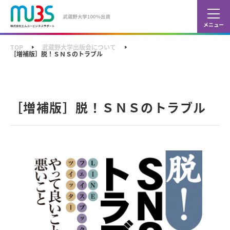
カレ
ショ
TOP
武蔵野大学出版会について
［増補版］脱！ＳＮＳのトラブル
［増補版］脱！ＳＮＳのトラブル