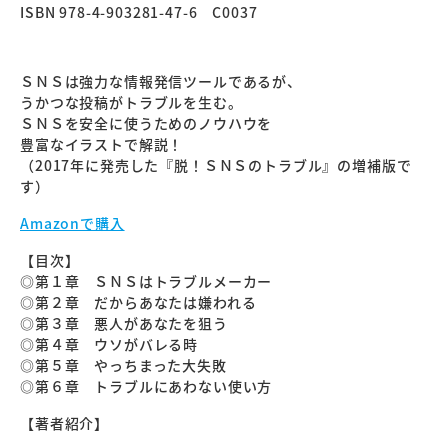
ISBN 978-4-903281-47-6 C0037
ＳＮＳは強力な情報発信ツールであるが、
うかつな投稿がトラブルを生む。
ＳＮＳを安全に使うためのノウハウを
豊富なイラストで解説！
（2017年に発売した『脱！ＳＮＳのトラブル』の増補版で
す）
Amazonで購入
【目次】
◎第１章 ＳＮＳはトラブルメーカー
◎第２章 だからあなたは嫌われる
◎第３章 悪人があなたを狙う
◎第４章 ウソがバレる時
◎第５章 やっちまった大失敗
◎第６章 トラブルにあわない使い方
【著者紹介】