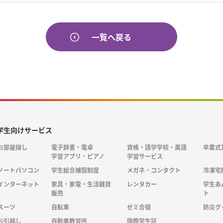
一覧へ戻る
学生向けサービス
お部屋探し
電子辞書・電卓
資格・語学学校・英語
卒業式
学習アプリ・ピアノ
学習サービス
ノートパソコン
学生総合補償制度
メガネ・コンタクト
冷凍宅
インターネット
家具・家電・生活雑貨
レンタカー
学生あ
販売
ト
スーツ
自転車
ゼミ合宿
防災グ
お引越し
自動車教習所
国際学生証