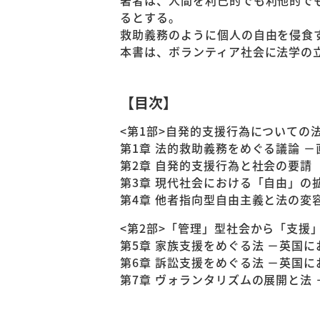
著者は、人間を利己的でも利他的で
るとする。
救助義務のように個人の自由を侵食
本書は、ボランティア社会に法学の
【目次】
<第1部>自発的支援行為について
第1章 法的救助義務をめぐる議論 
第2章 自発的支援行為と社会の要請
第3章 現代社会における「自由」の
第4章 他者指向型自由主義と法の変容 －容
<第2部>「管理」型社会から「支援」型社
第5章 家族支援をめぐる法 －英国
第6章 訴訟支援をめぐる法 －英国
第7章 ヴォランタリズムの展開と法