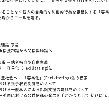
もある存在としてとらえ、「他者を支援する行動をしたい
することなく個人の自発的な利他的行為を容易にする「容
立場からエールを送る。
の法理論 序論
－直接強制論から間接奨励論へ
拡張 －他者指向型自由主義
易化（Facilitating)法
会へ －「容易化」(Facikitating)法の模索
における養子収養制度をめぐって
における一般私人による訴訟支援の是非をめぐって
 －英国における公益信託の発展を手がかりとして 結びに代