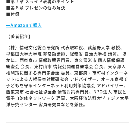
■第７章 スライド表現のポイント
■第８章 プレゼンの悩み解決
■付録
→Amazonで購入
【著者紹介】
（株）情報文化総合研究所 代表取締役、武蔵野大学 教授、
早稲田大学大学院 非常勤講師、総務省 自治大学校 講師。 ほ
かに、西東京市 情報政策専門員、東久留米市 個人情報保護
審査会 会長、東村山市 情報公開運営審議会 会長、東京都人
権施策に関する専門家会議 委員、京都府・市町村インターネ
ットによる人権侵害対策研究会 アドバイザー、オール京都で
子どもを守るインターネット利用対策協議会 アドバイザー、
西東京市 社会福祉協議会 情報対策専門員、NPO法人 市民と
電子自治体ネットワーク 理事、大阪経済法科大学 アジア太平
洋研究センター 客員研究員などを兼任。