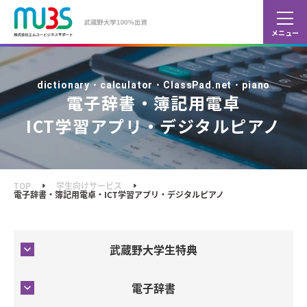
カレ
ショ
dictionary・calculator・ClassPad.net・piano
電子辞書・簿記用電卓
ICT学習アプリ・デジタルピアノ
TOP
学生向けサービス
電子辞書・簿記用電卓・ICT学習アプリ・デジタルピアノ
武蔵野大学生特典
電子辞書