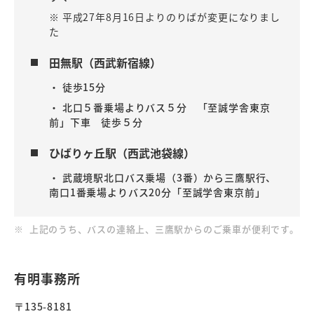
※ 平成27年8月16日よりのりばが変更になりまし
た
田無駅（西武新宿線）
・ 徒歩15分
・ 北口５番乗場よりバス５分 「至誠学舎東京
前」下車 徒歩５分
ひばりヶ丘駅（西武池袋線）
・ 武蔵境駅北口バス乗場（3番）から三鷹駅行、
南口1番乗場よりバス20分「至誠学舎東京前」
※
上記のうち、バスの連絡上、三鷹駅からのご乗車が便利です。
有明事務所
〒135-8181