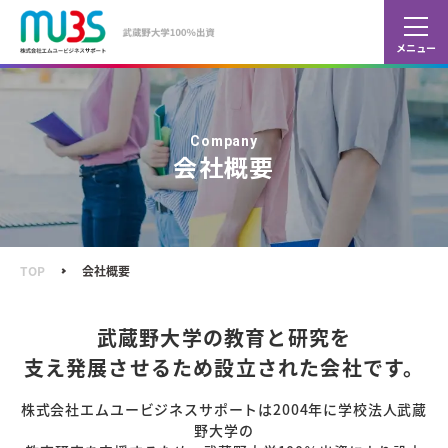
カレ
ショ
Company
会社概要
TOP
会社概要
武蔵野大学の教育と研究を
支え発展させるため設立された会社です。
株式会社エムユービジネスサポートは2004年に学校法人武蔵
野大学の