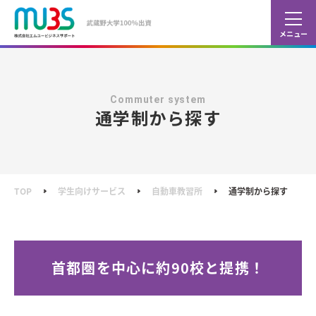
カレ
ショ
Commuter system
通学制から探す
TOP
学生向けサービス
自動車教習所
通学制から探す
首都圏を中心に約90校と提携！