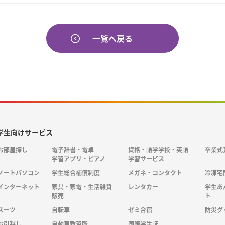
一覧へ戻る
学生向けサービス
お部屋探し
電子辞書・電卓
資格・語学学校・英語
卒業式
学習アプリ・ピアノ
学習サービス
ノートパソコン
学生総合補償制度
メガネ・コンタクト
冷凍宅
インターネット
家具・家電・生活雑貨
レンタカー
学生あ
販売
ト
スーツ
自転車
ゼミ合宿
防災グ
お引越し
自動車教習所
国際学生証